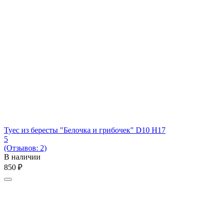
Туес из бересты "Белочка и грибочек" D10 H17
5
(Отзывов: 2)
В наличии
‍850‍
₽