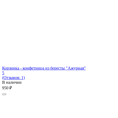
Корзинка - конфетница из бересты "Ажурная"
5
(Отзывов: 1)
В наличии
‍950‍
₽