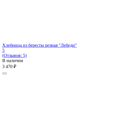
Хлебница из бересты резная "Лебеди"
5
(Отзывов: 5)
В наличии
3 470
₽