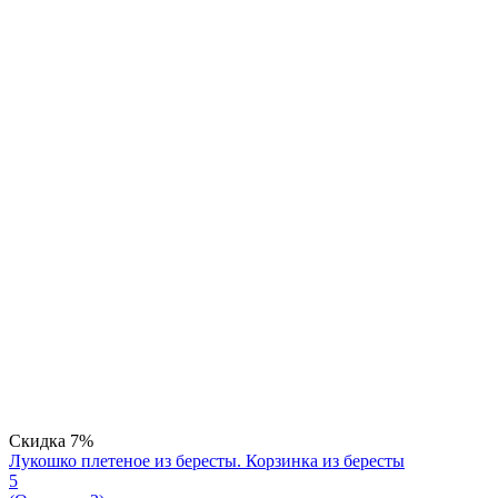
Скидка
7%
Лукошко плетеное из бересты. Корзинка из бересты
5