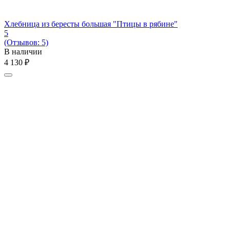
Хлебница из бересты большая "Птицы в рябине"
5
(Отзывов: 5)
В наличии
4 130
₽