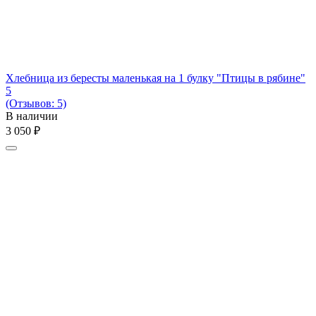
Хлебница из бересты маленькая на 1 булку "Птицы в рябине"
5
(Отзывов: 5)
В наличии
3 050
₽