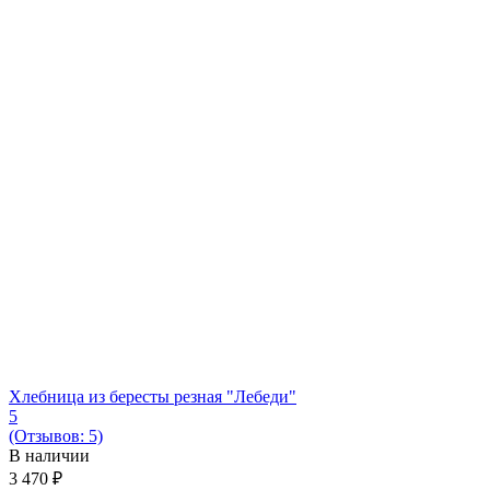
Хлебница из бересты резная "Лебеди"
5
(Отзывов: 5)
В наличии
3 470
₽