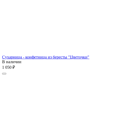
Сухарница - конфетница из бересты "Цветочки"
В наличии
1 050
₽