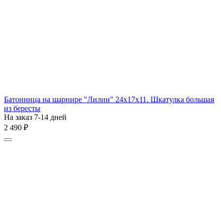
Батонница на шарнире "Лилии" 24х17х11. Шкатулка большая
из бересты
На заказ 7-14 дней
2 490
₽