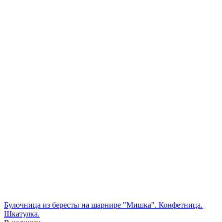
Булочница из бересты на шарнире "Мишка". Конфетница.
Шкатулка.