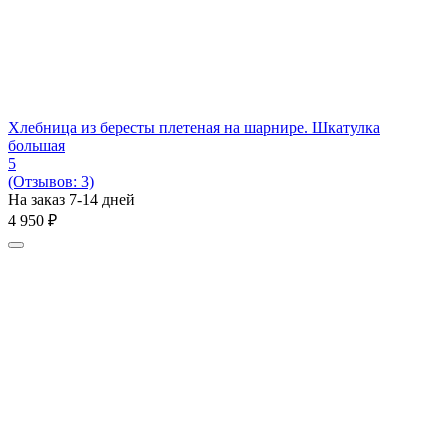
Хлебница из бересты плетеная на шарнире. Шкатулка
большая
5
(Отзывов: 3)
На заказ 7-14 дней
4 950
₽