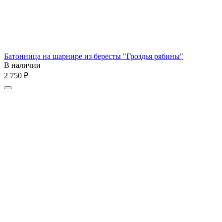
Батонница на шарнире из бересты "Гроздья рябины"
В наличии
2 750
₽