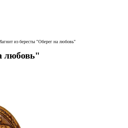
ары!
агнит из бересты "Оберег на любовь"
а любовь"