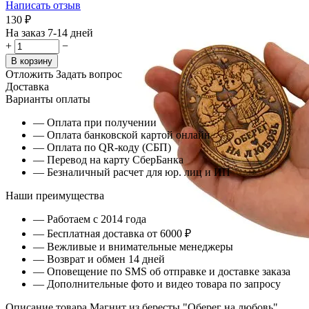
Написать отзыв
‍130‍
₽
На заказ 7-14 дней
+
−
В корзину
Отложить
Задать вопрос
Доставка
Варианты оплаты
— Оплата при получении
— Оплата банковской картой онлайн
— Оплата по QR-коду (СБП)
— Перевод на карту СберБанка
— Безналичный расчет для юр. лиц и ИП
Наши преимущества
— Работаем с 2014 года
— Бесплатная доставка от 6000 ₽
— Вежливые и внимательные менеджеры
— Возврат и обмен 14 дней
— Оповещение по SMS об отправке и доставке заказа
— Дополнительные фото и видео товара по запросу
Описание товара Магнит из бересты "Оберег на любовь"