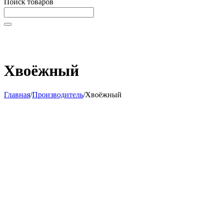
Поиск товаров
Начните вводить текст, что бы быстро найти нужные
товары!
Хвоёжный
Главная
/
Производитель
/
Хвоёжный