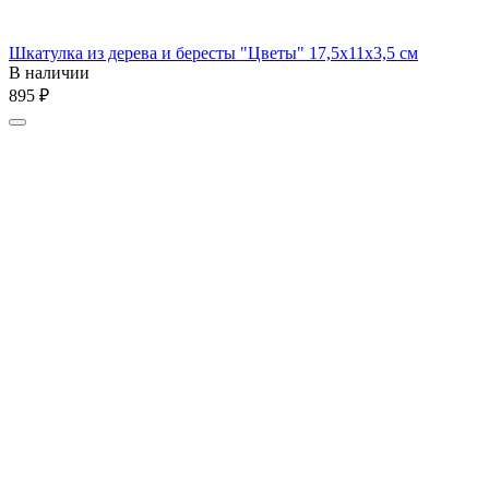
Шкатулка из дерева и бересты "Цветы" 17,5х11х3,5 см
В наличии
‍895‍
₽