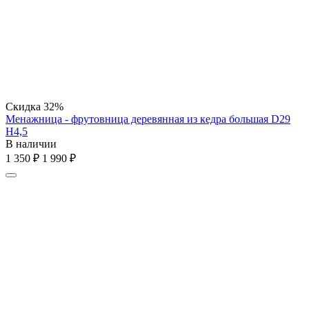
Скидка
32%
Менажница - фрутовница деревянная из кедра большая D29
H4,5
В наличии
1 350
₽
1 990
₽