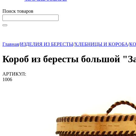
Поиск товаров
Начните вводить текст, что бы быстро найти нужные тов
Главная
/
ИЗДЕЛИЯ ИЗ БЕРЕСТЫ
/
ХЛЕБНИЦЫ И КОРОБА
/
КО
Короб из бересты большой "З
АРТИКУЛ:
1006