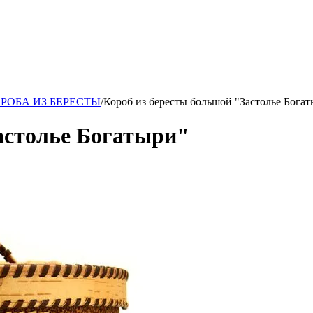
ары!
РОБА ИЗ БЕРЕСТЫ
/
Короб из бересты большой "Застолье Бога
астолье Богатыри"