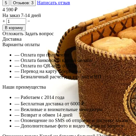
Написать отзыв
5
Отзывов: 3
4 590
₽
На заказ 7-14 дней
+
−
В корзину
Отложить
Задать вопрос
Доставка
Варианты оплаты
— Оплата при получении
— Оплата банковской картой онлайн
— Оплата по QR-коду (СБП)
— Перевод на карту СберБанка
— Безналичный расчет для юр. лиц и ИП
Наши преимущества
— Работаем с 2014 года
— Бесплатная доставка от 6000 ₽
— Вежливые и внимательные менеджеры
— Возврат и обмен 14 дней
— Оповещение по SMS об отправке и доставке заказа
— Дополнительные фото и видео товара по запросу