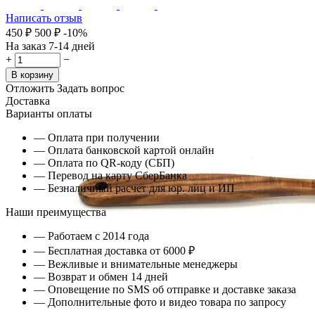
Написать отзыв
‍450‍
₽
‍500‍
₽
-10%
На заказ 7-14 дней
+
−
В корзину
Отложить
Задать вопрос
Доставка
Варианты оплаты
— Оплата при получении
— Оплата банковской картой онлайн
— Оплата по QR-коду (СБП)
— Перевод на карту СберБанка
— Безналичный расчет для юр. лиц и ИП
Наши преимущества
— Работаем с 2014 года
— Бесплатная доставка от 6000 ₽
— Вежливые и внимательные менеджеры
— Возврат и обмен 14 дней
— Оповещение по SMS об отправке и доставке заказа
— Дополнительные фото и видео товара по запросу