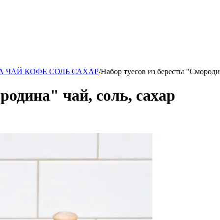
ары!
А ЧАЙ КОФЕ СОЛЬ САХАР
/
Набор туесов из бересты "Смородин
родина" чай, соль, сахар