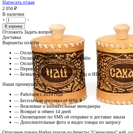
Написать отзыв
2 050
₽
В наличии
+
−
В корзину
Отложить
Задать вопрос
Доставка
Варианты оплаты
— Оплата при получении
— Оплата банковской картой онлайн
— Оплата по QR-коду (СБП)
— Перевод на карту СберБанка
— Безналичный расчет для юр. лиц и ИП
Наши преимущества
— Работаем с 2014 года
— Бесплатная доставка от 6000 ₽
— Вежливые и внимательные менеджеры
— Возврат и обмен 14 дней
— Оповещение по SMS об отправке и доставке заказа
— Дополнительные фото и видео товара по запросу
Описание товара Набор туесов из бересты "Смородина" чай, со