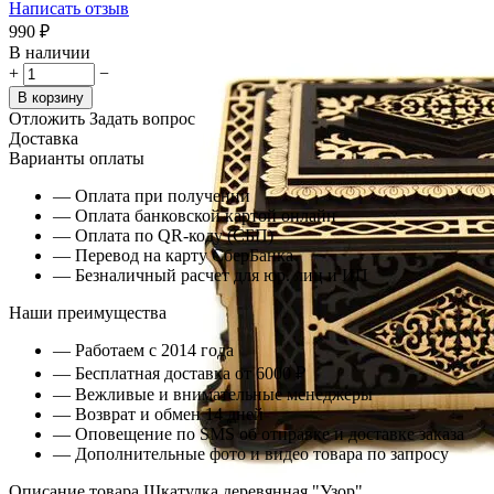
Написать отзыв
‍990‍
₽
В наличии
+
−
В корзину
Отложить
Задать вопрос
Доставка
Варианты оплаты
— Оплата при получении
— Оплата банковской картой онлайн
— Оплата по QR-коду (СБП)
— Перевод на карту СберБанка
— Безналичный расчет для юр. лиц и ИП
Наши преимущества
— Работаем с 2014 года
— Бесплатная доставка от 6000 ₽
— Вежливые и внимательные менеджеры
— Возврат и обмен 14 дней
— Оповещение по SMS об отправке и доставке заказа
— Дополнительные фото и видео товара по запросу
Описание товара Шкатулка деревянная "Узор"