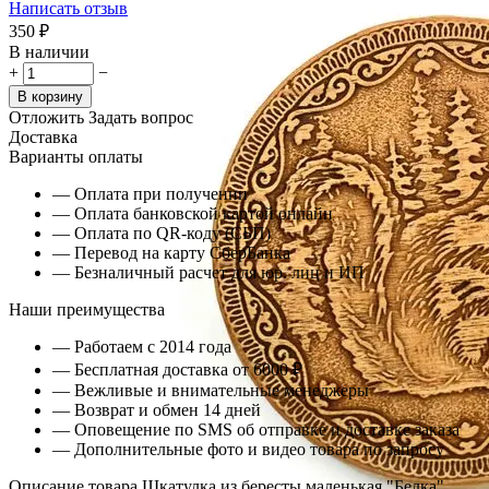
Написать отзыв
‍350‍
₽
В наличии
+
−
В корзину
Отложить
Задать вопрос
Доставка
Варианты оплаты
— Оплата при получении
— Оплата банковской картой онлайн
— Оплата по QR-коду (СБП)
— Перевод на карту СберБанка
— Безналичный расчет для юр. лиц и ИП
Наши преимущества
— Работаем с 2014 года
— Бесплатная доставка от 6000 ₽
— Вежливые и внимательные менеджеры
— Возврат и обмен 14 дней
— Оповещение по SMS об отправке и доставке заказа
— Дополнительные фото и видео товара по запросу
Описание товара Шкатулка из бересты маленькая "Белка"