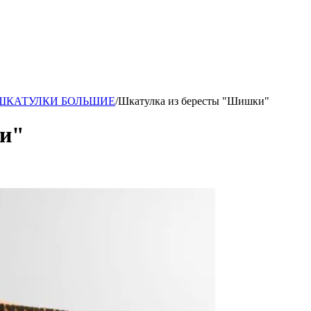
ары!
ШКАТУЛКИ БОЛЬШИЕ
/
Шкатулка из бересты "Шишки"
и"