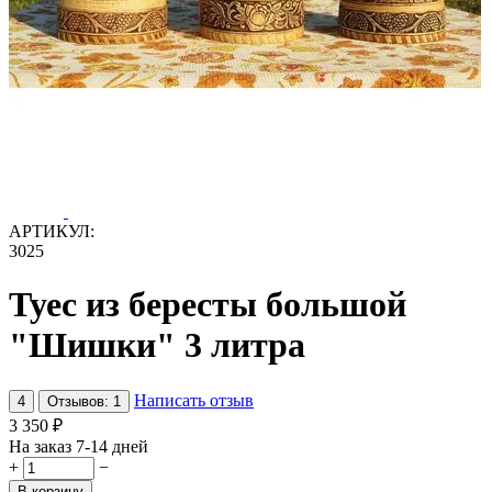
АРТИКУЛ:
3025
Туес из бересты большой
"Шишки" 3 литра
Написать отзыв
4
Отзывов: 1
3 350
₽
На заказ 7-14 дней
+
−
В корзину