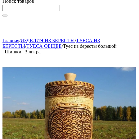
Поиск товаров
Начните вводить текст, что бы быстро найти нужные
товары!
Главная
/
ИЗДЕЛИЯ ИЗ БЕРЕСТЫ
/
ТУЕСА ИЗ
БЕРЕСТЫ
/
ТУЕСА ОБЩЕЕ
/
Туес из бересты большой
"Шишки" 3 литра