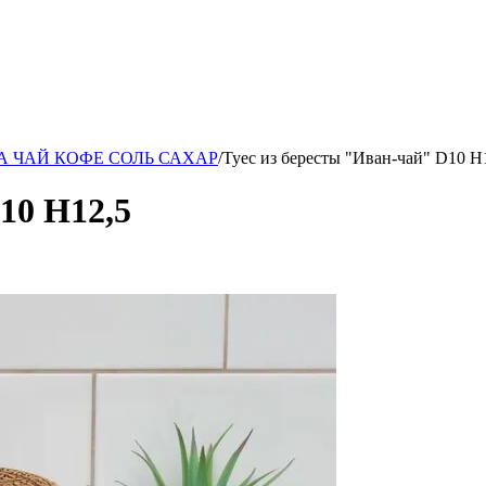
ары!
А ЧАЙ КОФЕ СОЛЬ САХАР
/
Туес из бересты "Иван-чай" D10 H
10 H12,5