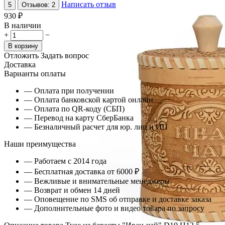
Написать отзыв
5
Отзывов: 2
‍930‍
₽
В наличии
+
−
В корзину
Отложить
Задать вопрос
Доставка
Варианты оплаты
— Оплата при получении
— Оплата банковской картой онлайн
— Оплата по QR-коду (СБП)
— Перевод на карту СберБанка
— Безналичный расчет для юр. лиц и ИП
Наши преимущества
— Работаем с 2014 года
— Бесплатная доставка от 6000 ₽
— Вежливые и внимательные менеджеры
— Возврат и обмен 14 дней
— Оповещение по SMS об отправке и доставке заказа
— Дополнительные фото и видео товара по запросу