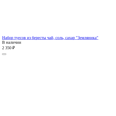
Набор туесов из бересты чай, соль, сахар "Земляника"
В наличии
2 350
₽