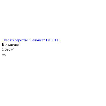
Туес из бересты "Белочка" D10 H11
В наличии
1 095
₽