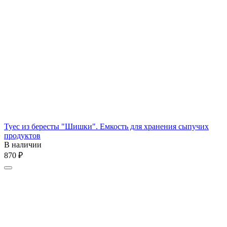
Туес из бересты "Шишки". Емкость для хранения сыпучих
продуктов
В наличии
‍870‍
₽