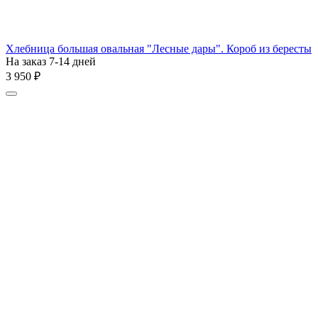
Хлебница большая овальная "Лесные дары". Короб из бересты
На заказ 7-14 дней
3 950
₽