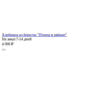
Хлебница из бересты "Птицы в рябине"
На заказ 7-14 дней
4 090
₽