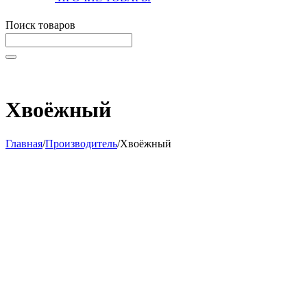
Поиск товаров
Начните вводить текст, что бы быстро найти нужные тов
Хвоёжный
Главная
/
Производитель
/
Хвоёжный