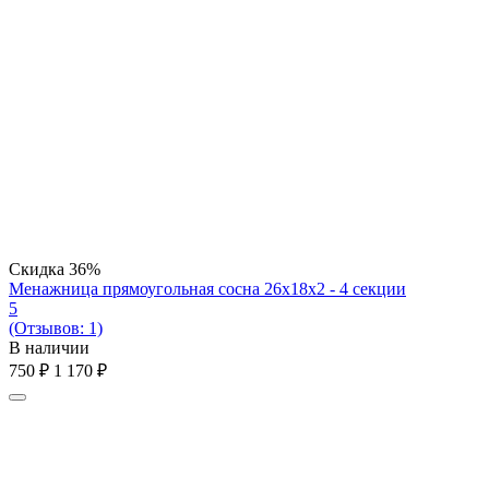
Скидка
36%
Менажница прямоугольная сосна 26х18х2 - 4 секции
5
(Отзывов: 1)
В наличии
‍750‍
₽
1 170
₽