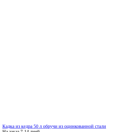
Кадка из кедра 50 л обручи из оцинкованной стали
На заказ 7-14 дней