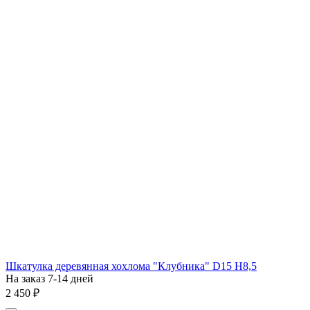
Шкатулка деревянная хохлома "Клубника" D15 H8,5
На заказ 7-14 дней
2 450
₽