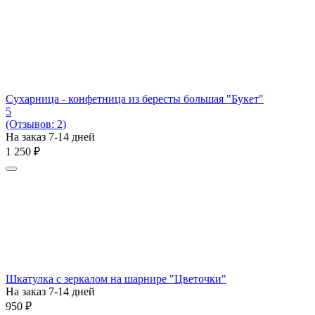
Сухарница - конфетница из бересты большая "Букет"
5
(Отзывов: 2)
На заказ 7-14 дней
1 250
₽
Шкатулка с зеркалом на шарнире "Цветочки"
На заказ 7-14 дней
‍950‍
₽