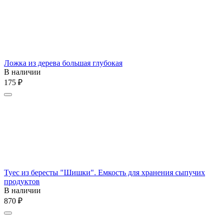
Ложка из дерева большая глубокая
В наличии
‍175‍
₽
Туес из бересты "Шишки". Емкость для хранения сыпучих
продуктов
В наличии
‍870‍
₽