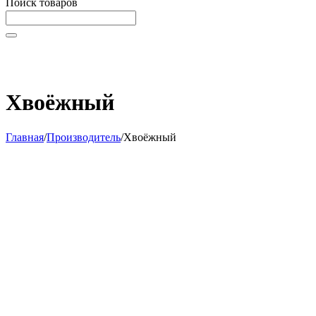
Поиск товаров
Начните вводить текст, что бы быстро найти нужные
товары!
Хвоёжный
Главная
/
Производитель
/
Хвоёжный