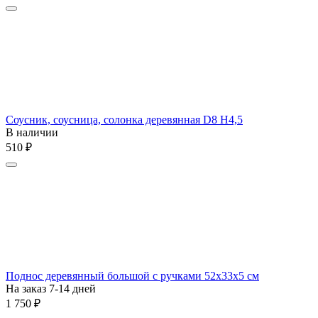
Соусник, соусница, солонка деревянная D8 H4,5
В наличии
‍510‍
₽
Поднос деревянный большой с ручками 52x33x5 см
На заказ 7-14 дней
1 750
₽