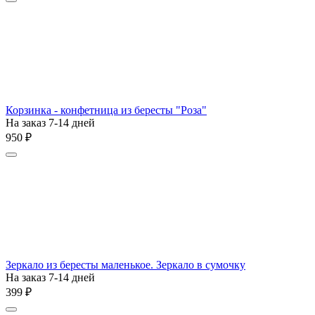
Корзинка - конфетница из бересты "Роза"
На заказ 7-14 дней
‍950‍
₽
Зеркало из бересты маленькое. Зеркало в сумочку
На заказ 7-14 дней
‍399‍
₽