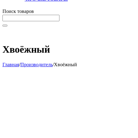
Поиск товаров
Начните вводить текст, что бы быстро найти нужные тов
Хвоёжный
Главная
/
Производитель
/
Хвоёжный